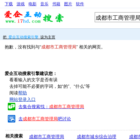
下载
游戏
电影
音乐
书籍
图片
软件
把
爱企互动搜索引擎
设为主页
抱歉，没有找到与“
成都市工商管理局
” 相关的网页。
爱企互动搜索引擎建议您：
看看输入的文字是否有误
去掉可能不必要的字词，如“的”、“什么”等
阅读
帮助
网站登录入口
去集合搜索找：
成都市工商管理局
去
成都市工商管理局
吧讨论
相关搜索
成都市工商管理局
成都市城乡综合治理
成都