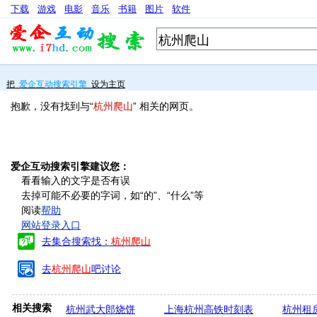
下载
游戏
电影
音乐
书籍
图片
软件
把
爱企互动搜索引擎
设为主页
抱歉，没有找到与“
杭州爬山
” 相关的网页。
爱企互动搜索引擎建议您：
看看输入的文字是否有误
去掉可能不必要的字词，如“的”、“什么”等
阅读
帮助
网站登录入口
去集合搜索找：
杭州爬山
去
杭州爬山
吧讨论
相关搜索
杭州武大郎烧饼
上海杭州高铁时刻表
杭州租