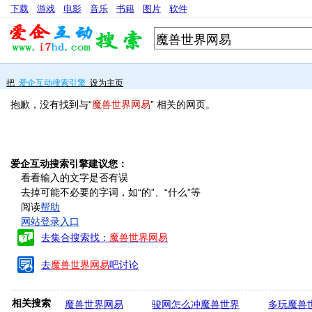
下载
游戏
电影
音乐
书籍
图片
软件
把
爱企互动搜索引擎
设为主页
抱歉，没有找到与“
魔兽世界网易
” 相关的网页。
爱企互动搜索引擎建议您：
看看输入的文字是否有误
去掉可能不必要的字词，如“的”、“什么”等
阅读
帮助
网站登录入口
去集合搜索找：
魔兽世界网易
去
魔兽世界网易
吧讨论
相关搜索
魔兽世界网易
骏网怎么冲魔兽世界
多玩魔兽