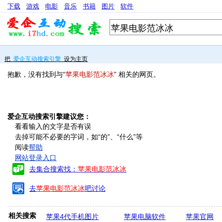
下载
游戏
电影
音乐
书籍
图片
软件
把
爱企互动搜索引擎
设为主页
抱歉，没有找到与“
苹果电影范冰冰
” 相关的网页。
爱企互动搜索引擎建议您：
看看输入的文字是否有误
去掉可能不必要的字词，如“的”、“什么”等
阅读
帮助
网站登录入口
去集合搜索找：
苹果电影范冰冰
去
苹果电影范冰冰
吧讨论
相关搜索
苹果4代手机图片
苹果电脑软件
苹果官网