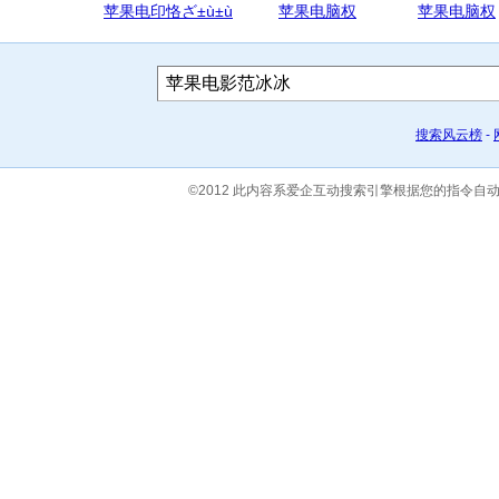
苹果电印恪ざ±ù±ù
苹果电脑权
苹果电脑权
搜索风云榜
-
©2012 此内容系爱企互动搜索引擎根据您的指令自