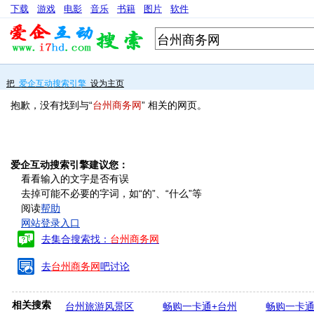
下载
游戏
电影
音乐
书籍
图片
软件
把
爱企互动搜索引擎
设为主页
抱歉，没有找到与“
台州商务网
” 相关的网页。
爱企互动搜索引擎建议您：
看看输入的文字是否有误
去掉可能不必要的字词，如“的”、“什么”等
阅读
帮助
网站登录入口
去集合搜索找：
台州商务网
去
台州商务网
吧讨论
相关搜索
台州旅游风景区
畅购一卡通+台州
畅购一卡通