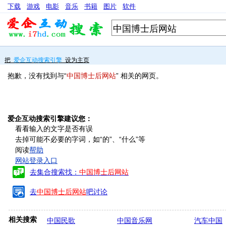
下载
游戏
电影
音乐
书籍
图片
软件
把
爱企互动搜索引擎
设为主页
抱歉，没有找到与“
中国博士后网站
” 相关的网页。
爱企互动搜索引擎建议您：
看看输入的文字是否有误
去掉可能不必要的字词，如“的”、“什么”等
阅读
帮助
网站登录入口
去集合搜索找：
中国博士后网站
去
中国博士后网站
吧讨论
相关搜索
中国民歌
中国音乐网
汽车中国