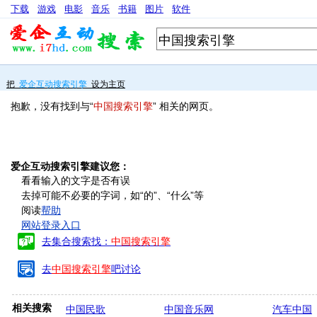
下载
游戏
电影
音乐
书籍
图片
软件
把
爱企互动搜索引擎
设为主页
抱歉，没有找到与“
中国搜索引擎
” 相关的网页。
爱企互动搜索引擎建议您：
看看输入的文字是否有误
去掉可能不必要的字词，如“的”、“什么”等
阅读
帮助
网站登录入口
去集合搜索找：
中国搜索引擎
去
中国搜索引擎
吧讨论
相关搜索
中国民歌
中国音乐网
汽车中国