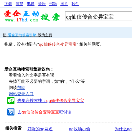
下载
游戏
电影
音乐
书籍
图片
软件
把
爱企互动搜索引擎
设为主页
抱歉，没有找到与“
qq仙侠传合变异宝宝
” 相关的网页。
爱企互动搜索引擎建议您：
看看输入的文字是否有误
去掉可能不必要的字词，如“的”、“什么”等
阅读
帮助
网站登录入口
去集合搜索找：
qq仙侠传合变异宝宝
去
qq仙侠传合变异宝宝
吧讨论
相关搜索
好听的qq网名
qq牧场小偷
为什么q