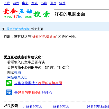
下载
游戏
电影
音乐
书籍
图片
软件
把
爱企互动搜索引擎
设为主页
抱歉，没有找到与“
好看的电脑桌面
” 相关的网页。
爱企互动搜索引擎建议您：
看看输入的文字是否有误
去掉可能不必要的字词，如“的”、“什么”等
阅读
帮助
网站登录入口
去集合搜索找：
好看的电脑桌面
去
好看的电脑桌面
吧讨论
相关搜索
、好看的电影
好看的电影
好看的电脑桌