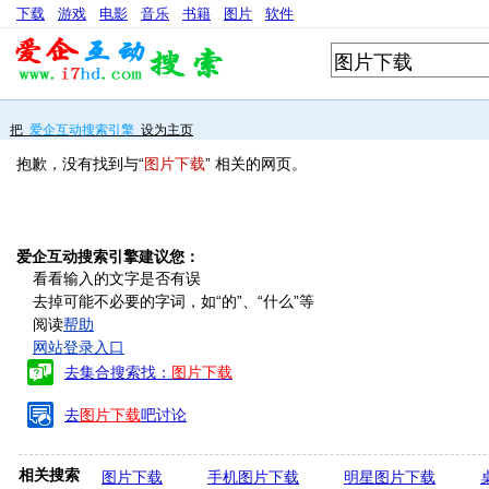
下载
游戏
电影
音乐
书籍
图片
软件
把
爱企互动搜索引擎
设为主页
抱歉，没有找到与“
图片下载
” 相关的网页。
爱企互动搜索引擎建议您：
看看输入的文字是否有误
去掉可能不必要的字词，如“的”、“什么”等
阅读
帮助
网站登录入口
去集合搜索找：
图片下载
去
图片下载
吧讨论
相关搜索
图片下载
手机图片下载
明星图片下载