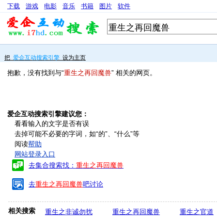
下载
游戏
电影
音乐
书籍
图片
软件
把
爱企互动搜索引擎
设为主页
抱歉，没有找到与“
重生之再回魔兽
” 相关的网页。
爱企互动搜索引擎建议您：
看看输入的文字是否有误
去掉可能不必要的字词，如“的”、“什么”等
阅读
帮助
网站登录入口
去集合搜索找：
重生之再回魔兽
去
重生之再回魔兽
吧讨论
相关搜索
重生之非诚勿扰
重生之再回魔兽
重生之官道