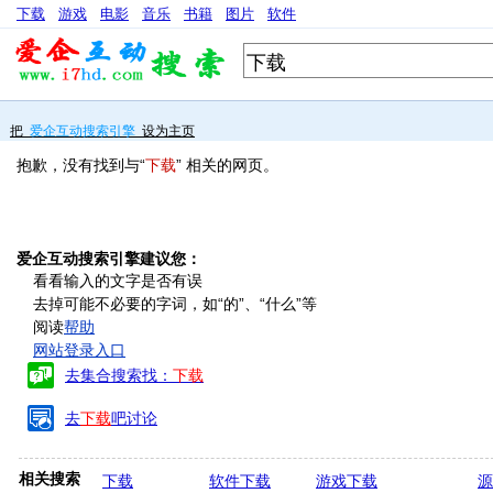
下载
游戏
电影
音乐
书籍
图片
软件
把
爱企互动搜索引擎
设为主页
抱歉，没有找到与“
下载
” 相关的网页。
爱企互动搜索引擎建议您：
看看输入的文字是否有误
去掉可能不必要的字词，如“的”、“什么”等
阅读
帮助
网站登录入口
去集合搜索找：
下载
去
下载
吧讨论
相关搜索
下载
软件下载
游戏下载
源