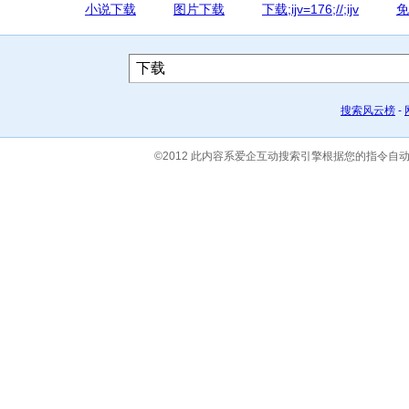
小说下载
图片下载
下载;ijv=176;//;ijv
免
搜索风云榜
-
©2012 此内容系爱企互动搜索引擎根据您的指令自